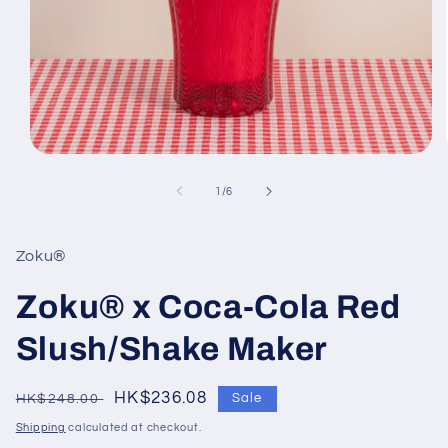
Open
media
1
of
1
/
6
in
modal
Zoku®
Zoku® x Coca-Cola Red
Slush/Shake Maker
Regular
Sale
HK$236.08
HK$248.00
Sale
price
price
Shipping
calculated at checkout.