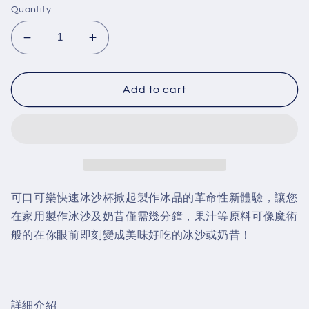
Quantity
Decrease
Increase
quantity
quantity
for
for
Zoku®
Zoku®
Add to cart
x
x
Coca-
Coca-
Cola
Cola
Red
Red
Slush/Shake
Slush/Shake
Maker
Maker
可口可樂快速冰沙杯掀起製作冰品的革命性新體驗，讓您
在家用製作冰沙及奶昔僅需幾分鐘，果汁等原料可像魔術
般的在你眼前即刻變成美味好吃的冰沙或奶昔！
詳細介紹