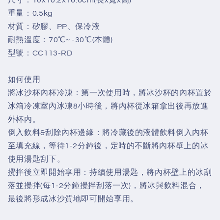
重量：0.5kg
材質：矽膠、PP、保冷液
耐熱溫度：70℃~ -30℃(本體)
型號：CC113-RD
如何使用
將冰沙杯內杯冷凍：第一次使用時，將冰沙杯的內杯置於
冰箱冷凍室內冰凍8小時後，將內杯從冰箱拿出後再放進
外杯內。
倒入飲料&刮除內杯邊緣：將冷藏後的液體飲料倒入內杯
至填充線，等待1-2分鐘後，定時的不斷將內杯壁上的冰
使用湯匙刮下。
攪拌後立即開始享用：持續使用湯匙，將內杯壁上的冰刮
落並攪拌(每1-2分鐘攪拌刮落一次)，將冰與飲料混合，
最後將形成冰沙質地即可開始享用。