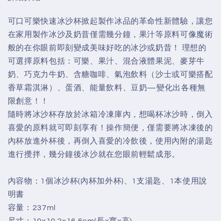
可口可樂快速冰沙杯掀起製作冰品的革命性新體驗，讓您
在家用製作冰沙及奶昔僅需幾分鐘，果汁等原料可像魔術
般的在你眼前即刻變成美味好吃的冰沙或奶昔！ 理想的
可選擇原料包括：可樂、果汁、混合液體果泥、麥芽牛
奶、巧克力牛奶、含糖咖啡、氣泡飲料（沙士或可樂搭配
香草霜淇淋）、蛋酒、能量飲料、豆奶—變化出各種無
限創意！！
隨時將冰沙杯存放於冰箱冷凍庫內，想喝杯冰沙時，倒入
喜愛的原料就可即刻享有！操作簡便，僅需要將冰凍後的
內杯放進外杯後，再倒入喜愛的冷飲後，使用內附的湯匙
進行攪拌，幾分鐘後冰沙就在您眼前輕鬆成形。
內容物：1個冰沙杯(內杯加外杯)、1支湯匙、1本使用說
明書
容量：237ml
尺寸：10x10.2x16.6cm(長x寬x高)