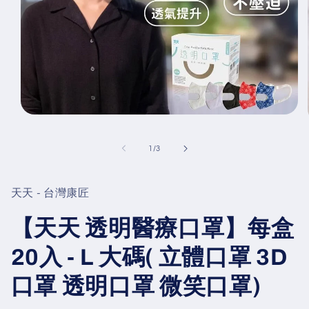
Open
media
1
of
in
1
/
3
modal
天天 - 台灣康匠
【天天 透明醫療口罩】每盒
20入 - L 大碼( 立體口罩 3D
口罩 透明口罩 微笑口罩)