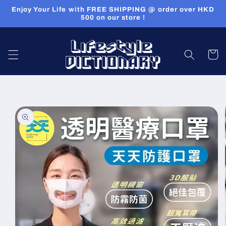
Skip to
Enjoy Your Life with FREE SHIPPING @ order over HKD
content
500 on our store !
Cart
Skip to
product
information