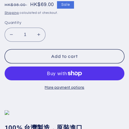
Regular
Sale
HK$69.00
HK$98.00
Sale
price
price
Shipping
calculated at checkout.
Quantity
Decrease
Increase
quantity
quantity
for
for
【天
【天
Add to cart
天
天
透
透
明
明
醫
醫
More payment options
療
療
口
口
罩】
罩】
每
每
盒
盒
100% 台灣製造，原裝進口