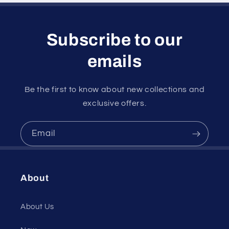
微
微
笑
笑
口
口
Subscribe to our
罩)
罩)
emails
Be the first to know about new collections and
exclusive offers.
Email
About
About Us