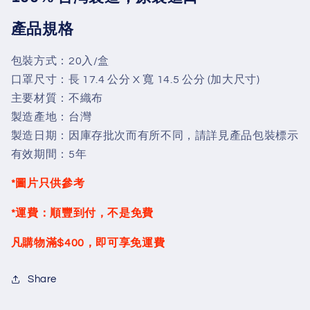
20
20
入
入
產品規格
-
-
L
L
包裝方式：20入/盒
大
大
口罩尺寸：
長 17.4 公分 X 寬 14.5 公分 (加大尺寸)
碼
碼
主要材質：不織布
(
(
製造產地：台灣
立
立
製造日期：因庫存批次而有所不同，請詳見產品包裝標示
體
體
有效期間：5年
口
口
罩
罩
*圖片只供參考
3D
3D
口
口
*運費：順豐到付，不是免費
罩
罩
透
透
凡購物滿$400，即可享免運費
明
明
口
口
Share
罩
罩